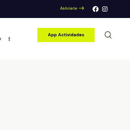
Asóciate
App Actividades
o