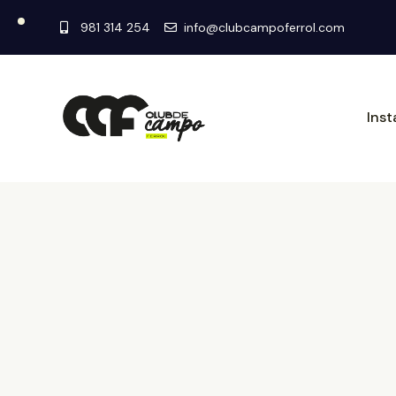
981 314 254
info@clubcampoferrol.com
Inst