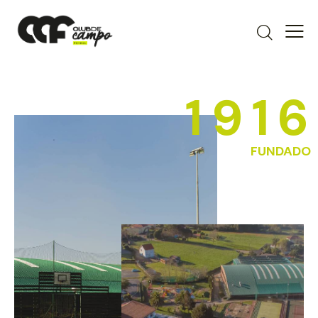
1
9
1
6
FUNDADO