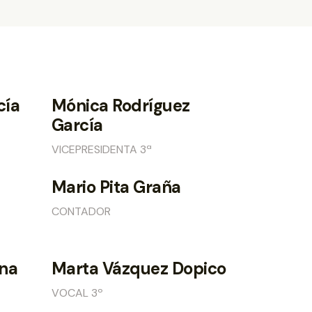
cía
Mónica Rodríguez
García
VICEPRESIDENTA 3ª
Mario Pita Graña
CONTADOR
ina
Marta Vázquez Dopico
VOCAL 3º