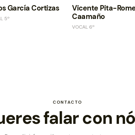
os García Cortizas
Vicente Pita-Rom
Caamaño
L 5º
VOCAL 6º
CONTACTO
eres falar con n