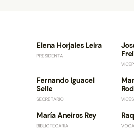
Elena Horjales Leira
Jos
Frei
PRESIDENTA
VICEP
Fernando Iguacel
Man
Selle
Rod
SECRETARIO
VICE
María Aneiros Rey
Raq
BIBLIOTECARIA
VOCA