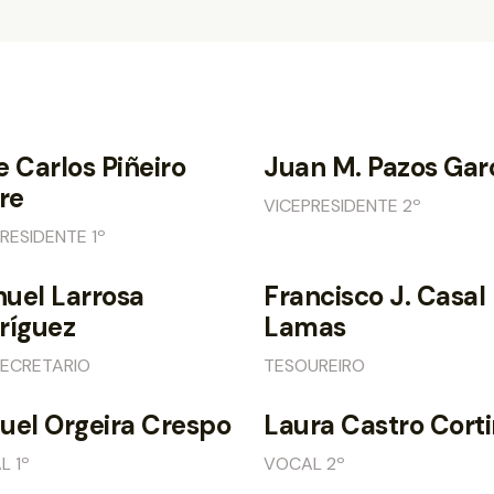
e Carlos Piñeiro
Juan M. Pazos Gar
re
VICEPRESIDENTE 2º
RESIDENTE 1º
uel Larrosa
Francisco J. Casal
ríguez
Lamas
SECRETARIO
TESOUREIRO
uel Orgeira Crespo
Laura Castro Cort
L 1º
VOCAL 2º