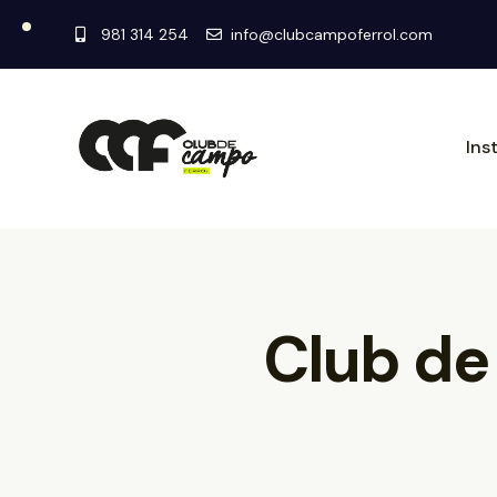
981 314 254
info@clubcampoferrol.com
Ins
Club de