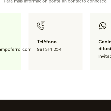
Para máis información ponte en contacto connosco.
Teléfono
Canle
difus
ampoferrol.com
981 314 254
Invita