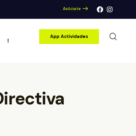
Asóciate
App Actividades
irectiva