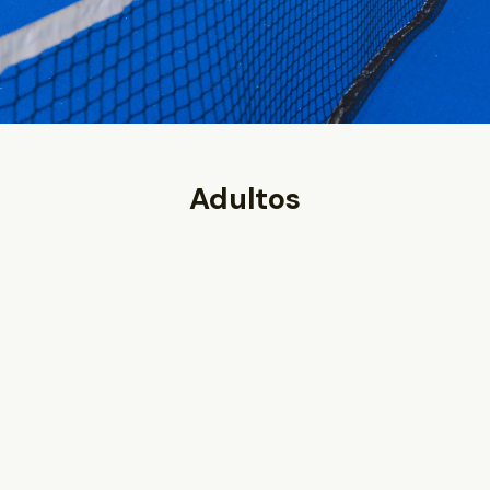
Adultos
4 alumnos
28-51
€