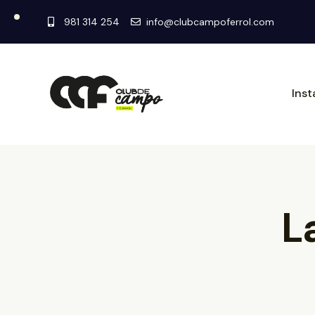
981 314 254
info@clubcampoferrol.com
Inst
L