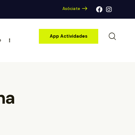
Asóciate
App Actividades
o
na